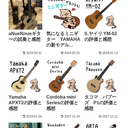
aNueNnueギタ
気になるミニギ
S.ヤイリ YM-02
ーの試奏と感想
ター YAMAHA
の評価と感想
の新モデル
「CSF1M
2024.03.31
2024.03.31
2018.01.13
/CSF3M」
Yamaha
Cordoba mini
タコマ パプー
APXT2の評価と
Seriesの評価と
ズ P1の評価と
感想
感想
感想
2018.01.04
2017.12.24
2017.11.11