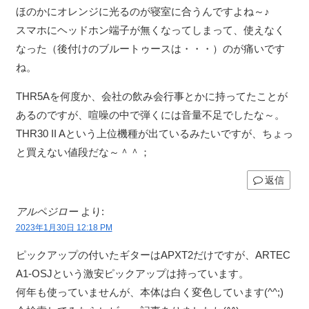
ほのかにオレンジに光るのが寝室に合うんですよね～♪
スマホにヘッドホン端子が無くなってしまって、使えなく
なった（後付けのブルートゥースは・・・）のが痛いです
ね。
THR5Aを何度か、会社の飲み会行事とかに持ってたことが
あるのですが、喧噪の中で弾くには音量不足でしたな～。
THR30 II Aという上位機種が出ているみたいですが、ちょっ
と買えない値段だな～＾＾；
返信
アルペジロー
より:
2023年1月30日 12:18 PM
ピックアップの付いたギターはAPXT2だけですが、ARTEC
A1-OSJという激安ピックアップは持っています。
何年も使っていませんが、本体は白く変色しています(^^;)