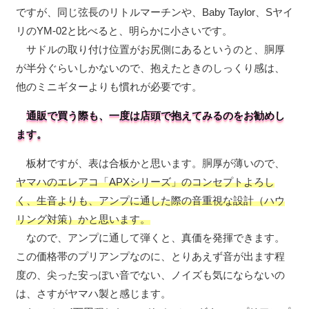
ですが、同じ弦長のリトルマーチンや、Baby Taylor、Sヤイ
リのYM-02と比べると、明らかに小さいです。
サドルの取り付け位置がお尻側にあるというのと、胴厚
が半分ぐらいしかないので、抱えたときのしっくり感は、
他のミニギターよりも慣れが必要です。
通販で買う際も、一度は店頭で抱えてみるのをお勧めし
ます。
板材ですが、表は合板かと思います。胴厚が薄いので、
ヤマハのエレアコ「APXシリーズ」のコンセプトよろし
く、生音よりも、アンプに通した際の音重視な設計（ハウ
リング対策）かと思います。
なので、アンプに通して弾くと、真価を発揮できます。
この価格帯のプリアンプなのに、とりあえず音が出ます程
度の、尖った安っぽい音でない、ノイズも気にならないの
は、さすがヤマハ製と感じます。