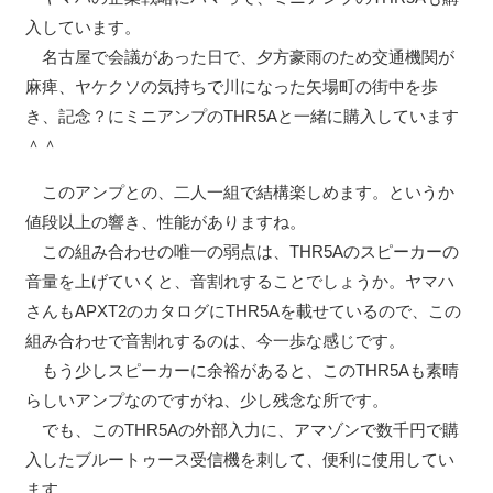
入しています。
名古屋で会議があった日で、夕方豪雨のため交通機関が
麻痺、ヤケクソの気持ちで川になった矢場町の街中を歩
き、記念？にミニアンプのTHR5Aと一緒に購入しています
＾＾
このアンプとの、二人一組で結構楽しめます。というか
値段以上の響き、性能がありますね。
この組み合わせの唯一の弱点は、THR5Aのスピーカーの
音量を上げていくと、音割れすることでしょうか。ヤマハ
さんもAPXT2のカタログにTHR5Aを載せているので、この
組み合わせで音割れするのは、今一歩な感じです。
もう少しスピーカーに余裕があると、このTHR5Aも素晴
らしいアンプなのですがね、少し残念な所です。
でも、このTHR5Aの外部入力に、アマゾンで数千円で購
入したブルートゥース受信機を刺して、便利に使用してい
ます。