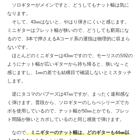
ソロギターがメインですと、どうしてもナット幅は気に
なります。
そして、43㎜はないと、やはり弾きにくいと感じます。
ミニギターはフレット幅が狭いので、どうしても窮屈にな
るので、3本で押さえるAコード系の運指は物理的に収まら
ないです。
ほとんどのミニギターは43㎜ですので、モーリスのS92の
ようにナット幅が広いギターから持ち帰ると、狭いな～と
感じますし、1㎜の差でも結構目で確認しないとミスタッチ
します。
逆にタコマのパプーズは47㎜ですが、まったく違和感な
く弾けます。普段から、ソロギターのしらべシリーズでカ
ポを使用しているので、ナット幅が50㎜とかでも、フレッ
ト間隔が狭いとカポしているのと同じ感覚で弾けます。
なので
、
ミニギターのナット幅は、どのギターも44㎜以