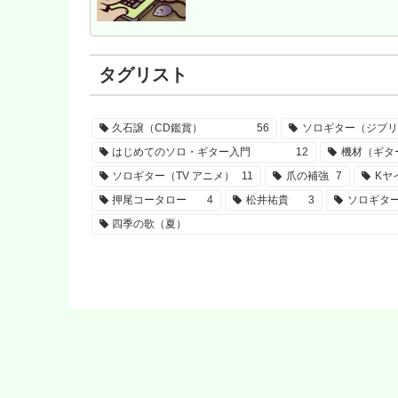
タグリスト
久石譲（CD鑑賞）
56
ソロギター（ジブリ
はじめてのソロ・ギター入門
12
機材（ギタ
ソロギター（TV アニメ）
11
爪の補強
7
Kヤ
押尾コータロー
4
松井祐貴
3
ソロギタ
四季の歌（夏）