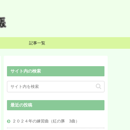
記事一覧
サイト内の検索
最近の投稿
２０２４年の練習曲（紅の豚 3曲）
イズの除去
Audacityの基本的な編集作業
（録音、切り取り、ステレオ