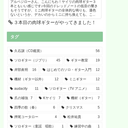
アルペジローさん、こんにちわ！ヤイリの肉球ギター３
本ともいい感じです♪今回のドレッドノートの低音の響き
もそうですが、ミニ肉球ギターの全体的な鳴りも、遜色
ないというか、デカいのからミニに持ち換えても、こ...
３本目の肉球ギターがやってきました！
タグ
久石譲（CD鑑賞）
56
ソロギター（ジブリ）
45
ギター教室
19
岸部眞明
16
はじめてのソロ・ギター入門
12
機材（ギター以外）
12
ミニギター
12
audacity
11
ソロギター（TV アニメ）
11
爪の補強
7
Kヤイリ
7
機材（ギター）
7
四季の歌（春）
6
クリスマス
5
押尾コータロー
4
松井祐貴
3
ソロギター（童謡 唱歌）
1
練習中の曲
1