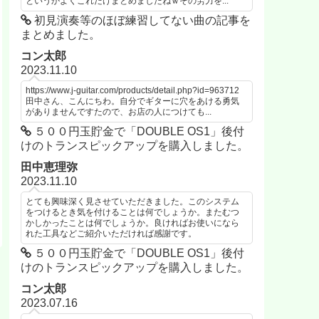
というかよくこれだけまとめましたねｗその労力を...
初見演奏等のほぼ練習してない曲の記事を
まとめました。
コン太郎
2023.11.10
https://www.j-guitar.com/products/detail.php?id=963712
田中さん、こんにちわ。自分でギターに穴をあける勇気
がありませんですたので、お店の人につけても...
５００円玉貯金で「DOUBLE OS1」後付
けのトランスピックアップを購入しました。
田中恵理弥
2023.11.10
とても興味深く見させていただきました。このシステム
をつけるとき気を付けることは何でしょうか。またむつ
かしかったことは何でしょうか。良ければお使いになら
れた工具などご紹介いただければ感謝です。
５００円玉貯金で「DOUBLE OS1」後付
けのトランスピックアップを購入しました。
コン太郎
2023.07.16