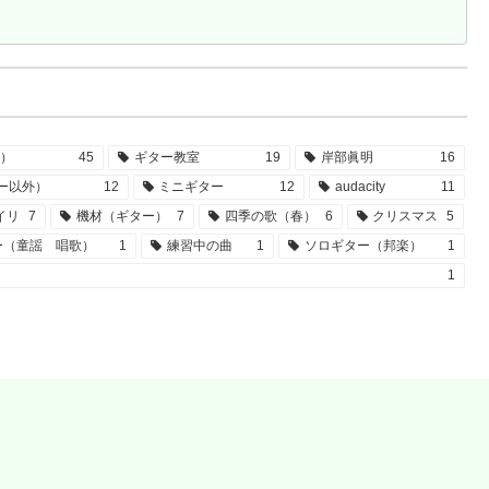
）
45
ギター教室
19
岸部眞明
16
ー以外）
12
ミニギター
12
audacity
11
イリ
7
機材（ギター）
7
四季の歌（春）
6
クリスマス
5
ー（童謡 唱歌）
1
練習中の曲
1
ソロギター（邦楽）
1
1