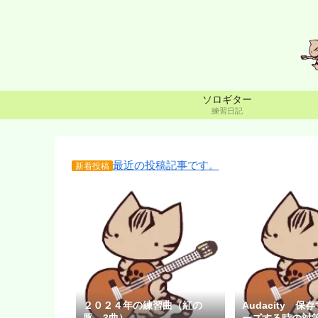
ソロギター
練習日記
最近の投稿記事です。
新着投稿
２０２４年の練習曲（紅の
Audacity 
豚 3曲）
ーズする時の対