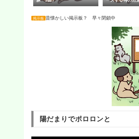
昔懐かしい掲示板？ 早々閉鎖中
掲示板
陽だまりでポロロンと