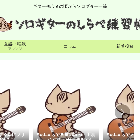
ギター初心者の頃からソロギター一筋
童謡・唱歌
コラム
新着投稿
アレンジ
保存する際にフリ
Audacityで音量の調節、正規
Audacityでノ
策は？
化、コンプレッサー使用方法