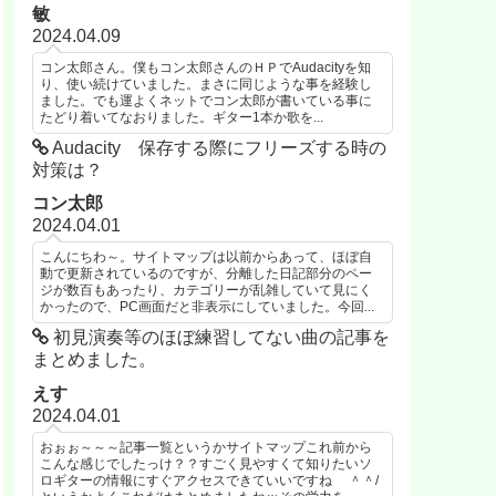
敏
2024.04.09
コン太郎さん。僕もコン太郎さんのＨＰでAudacityを知
り、使い続けていました。まさに同じような事を経験し
ました。でも運よくネットでコン太郎が書いている事に
たどり着いてなおりました。ギター1本か歌を...
Audacity 保存する際にフリーズする時の
対策は？
コン太郎
2024.04.01
こんにちわ～。サイトマップは以前からあって、ほぼ自
動で更新されているのですが、分離した日記部分のペー
ジが数百もあったり、カテゴリーが乱雑していて見にく
かったので、PC画面だと非表示にしていました。今回...
初見演奏等のほぼ練習してない曲の記事を
まとめました。
えす
2024.04.01
おぉぉ～～～記事一覧というかサイトマップこれ前から
こんな感じでしたっけ？？すごく見やすくて知りたいソ
ロギターの情報にすぐアクセスできていいですね ＾＾/