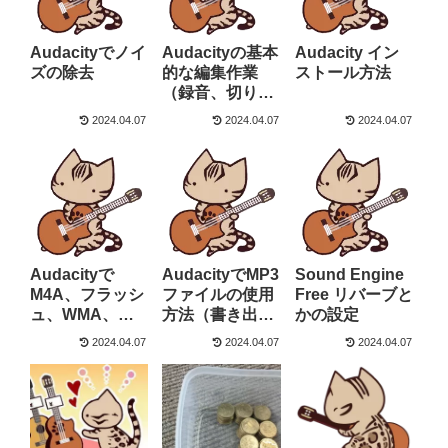
Audacityでノイ
Audacityの基本
Audacity イン
ズの除去
的な編集作業
ストール方法
（録音、切り取
り、ステレオ化
2024.04.07
2024.04.07
2024.04.07
等）
Audacityで
AudacityでMP3
Sound Engine
M4A、フラッシ
ファイルの使用
Free リバーブと
ュ、WMA、
方法（書き出
かの設定
MOV等の音楽、
し、読み込み）
2024.04.07
2024.04.07
2024.04.07
動画ファイルの
使用方法