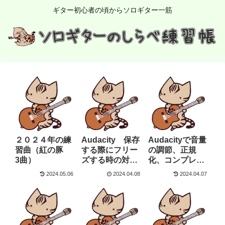
ギター初心者の頃からソロギター一筋
２０２４年の練
Audacity 保存
Audacityで音量
習曲（紅の豚
する際にフリー
の調節、正規
3曲）
ズする時の対策
化、コンプレッ
は？
サー使用方法
2024.05.06
2024.04.08
2024.04.07