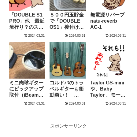
「DOUBLE S1
５００円玉貯金
無電源リバーブ
PRO」他 最近
で「DOUBLE
natu-reverb
流行り？のスマ
OS1」後付けの
AC-1
ートギター
トランスピック
2024.03.31
2024.03.31
2024.03.31
アップを購入し
ました。
ミニ肉球ギター
コルドバのトラ
Taylor GS-mini
にピックアップ
ベルギターも衝
や、Baby
取付（iBeam
動買い！
Taylor 、モーリ
Active）
Cordoba mini
スのSA-40を試
2024.03.31
2024.03.31
2024.03.31
SM-CE
奏しました。
スポンサーリンク