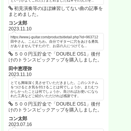
というかよくこれだけまとめましたねｗその労力を...
初見演奏等のほぼ練習してない曲の記事を
まとめました。
コン太郎
2023.11.10
https://www.j-guitar.com/products/detail.php?id=963712
田中さん、こんにちわ。自分でギターに穴をあける勇気
がありませんですたので、お店の人につけても...
５００円玉貯金で「DOUBLE OS1」後付
けのトランスピックアップを購入しました。
田中恵理弥
2023.11.10
とても興味深く見させていただきました。このシステム
をつけるとき気を付けることは何でしょうか。またむつ
かしかったことは何でしょうか。良ければお使いになら
れた工具などご紹介いただければ感謝です。
５００円玉貯金で「DOUBLE OS1」後付
けのトランスピックアップを購入しました。
コン太郎
2023.07.16