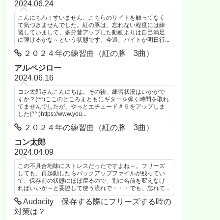
2024.06.24
こんにちわ！すいません、こちらのサイトを触ってなく
て気づきませんでした。紅の豚は、忘れない程度には練
習していまして、多分昔アップした動画よりは自己満足
に弾けるかな～という状態です。今週、バイトが明日行...
２０２４年の練習曲（紅の豚 3曲）
アルペジロー
2024.06.16
コン太郎さんこんにちは。その後、練習状況はいかがで
すか？(^^)ここのところまともにギターを弾く時間を取れ
てませんでしたが、やっとエチュード＃５をアップしま
した(^^;)https://www.you...
２０２４年の練習曲（紅の豚 3曲）
コン太郎
2024.04.09
この不具合地味にストレスだったですよね～。フリーズ
しても、再起動したらバックアップファイルが残ってい
て、保存前の状態にほぼ戻るので、別に名前を変えなけ
ればいいか～と妥協して使う流れで・・・でも、忘れて...
Audacity 保存する際にフリーズする時の
対策は？