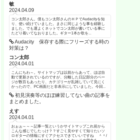
敏
2024.04.09
コン太郎さん。僕もコン太郎さんのＨＰでAudacityを知
り、使い続けていました。まさに同じような事を経験し
ました。でも運よくネットでコン太郎が書いている事に
たどり着いてなおりました。ギター1本か歌を...
Audacity 保存する際にフリーズする時の
対策は？
コン太郎
2024.04.01
こんにちわ～。サイトマップは以前からあって、ほぼ自
動で更新されているのですが、分離した日記部分のペー
ジが数百もあったり、カテゴリーが乱雑していて見にく
かったので、PC画面だと非表示にしていました。今回...
初見演奏等のほぼ練習してない曲の記事を
まとめました。
えす
2024.04.01
おぉぉ～～～記事一覧というかサイトマップこれ前から
こんな感じでしたっけ？？すごく見やすくて知りたいソ
ロギターの情報にすぐアクセスできていいですね ＾＾/