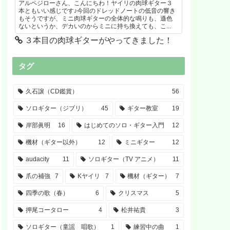
アルペジローさん、こんにちわ！ヤイリの肉球ギター３
本ともいい感じです♪今回のドレッドノートの低音の響き
もそうですが、ミニ肉球ギターの全体的な鳴りも、遜色
ないというか、デカいのからミニに持ち換えても、こ...
３本目の肉球ギターがやってきました！
タグ
久石譲（CD鑑賞）
56
ソロギター（ジブリ）
45
ギター教室
19
岸部眞明
16
はじめてのソロ・ギター入門
12
機材（ギター以外）
12
ミニギター
12
audacity
11
ソロギター（TV アニメ）
11
爪の補強
7
Kヤイリ
7
機材（ギター）
7
四季の歌（春）
6
クリスマス
5
押尾コータロー
4
松井祐貴
3
ソロギター（童謡 唱歌）
1
練習中の曲
1