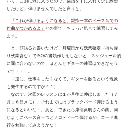
いて、曲的に気に入ったので、楽譜を手に入れて少し練習
したけど、弾けませんでしたと言うと、
「これが弾けるようになると、親指一本のベース音での
作曲がつかめるよ」
との事で、ちょっと気合で練習してみ
ます。
と、頑張ると書いたけど、月曜日から残業確定（持ち帰
り残業含む）でISOの書類作りをしないと、スケジュール的
に間に合わないので、ほとんどギターの練習はできなそう
です・・・。
（逆に、仕事をしたくなくて、ギターを触るという現象
も発生するのですが＾＾）
なので、次回のレッスンは１か月後に伸ばしました（７
月１６日メモ）。それまでにはブラックバード弾けるよう
になるといいな～。あと、できたら岸部眞明さんの曲、同
じようにベース音一つとメロディーで弾けるか、コード進
行を勉強してみようかな！