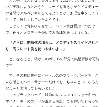
との事。なんとなく自分でもそうは思っていましたが、
いざ実践しようと思うと、コードを弾きながらメロディー
の合間でアルペジオをしてみようとか、無理な事をしよう
として、難しくしていたようです。
しばらくは背伸びをせずに、ベース音は親指一つだけ
で、色々とメロディを弾いてみる練習をしようかな。
「さらに、開放弦の場合は、メロディをスライドさせた
り、高フレット側を使いやすいよ～」
と。なるほど、確かにAやD、Gの部分で結構冒険が可能
です。
で、その時に先生にビートルズのブラックバードを、こ
んな感じでベース音は一つだけでも、ちゃんと曲になるん
だよ～と実演してもらいました。
このブラックバード、以前のレッスン（メジャーキーに
マイナーキーのコードが混ざる例題）でも弾いてもらって