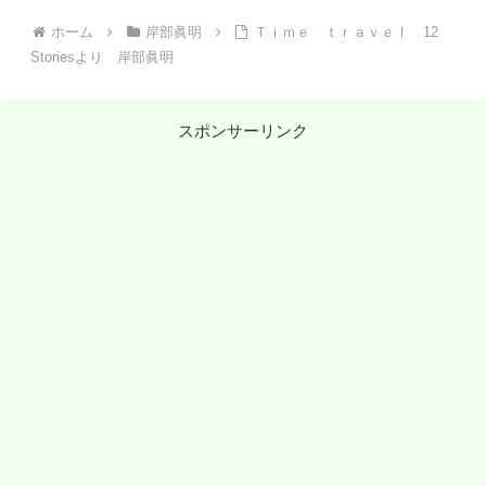
ホーム
岸部眞明
Ｔｉｍｅ ｔｒａｖｅｌ 12
Storiesより 岸部眞明
スポンサーリンク