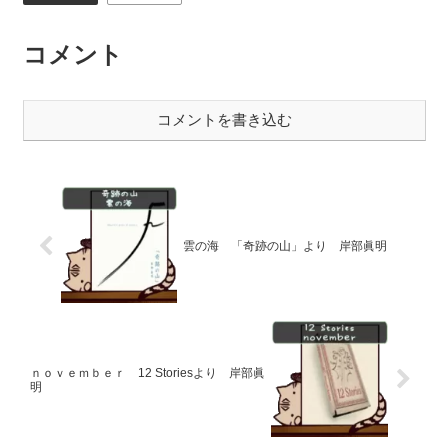
コメント
コメントを書き込む
雲の海 「奇跡の山」より 岸部眞明
ｎｏｖｅｍｂｅｒ 12 Storiesより 岸部眞
明