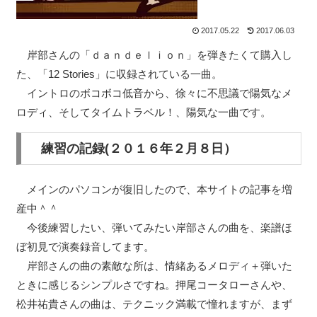
2017.05.22
2017.06.03
岸部さんの「ｄａｎｄｅｌｉｏｎ」を弾きたくて購入し
た、「12 Stories」に収録されている一曲。
イントロのボコボコ低音から、徐々に不思議で陽気なメ
ロディ、そしてタイムトラベル！、陽気な一曲です。
練習の記録(２０１６年２月８日）
メインのパソコンが復旧したので、本サイトの記事を増
産中＾＾
今後練習したい、弾いてみたい岸部さんの曲を、楽譜ほ
ぼ初見で演奏録音してます。
岸部さんの曲の素敵な所は、情緒あるメロディ＋弾いた
ときに感じるシンプルさですね。押尾コータローさんや、
松井祐貴さんの曲は、テクニック満載で憧れますが、まず