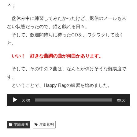
＾；
盆休み中に練習してみたかったけど、返信のメールも来
ない状態だったので、猫と戯れる日々。
そして、数週間待ちに待ったCDを、ワクワクして聴く
と、
いい！ 好きな曲調の曲が何曲かあります。
そして、その中の２曲は、なんとか弾けそうな難易度で
す。
ということで、Happy Ragの練習を始めました。
音
00:00
00:00
声
プ
レ
ー
岸部眞明
岸部眞明
ヤ
ー