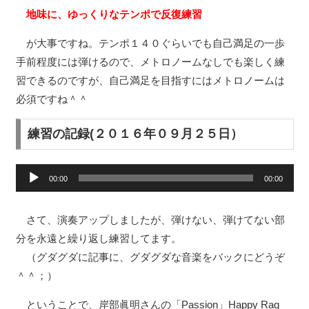
地味に、ゆっくりなテンポで反復練習
が大事ですね。テンポ１４０ぐらいでも自己満足の一歩
手前程度には弾けるので、メトロノームなしでも楽しく練
習できるのですが、自己満足を目指すにはメトロノームは
必須ですね＾＾
練習の記録(２０１６年０９月２５日）
音
00:00
00:00
声
プ
さて、演奏アップしましたが、弾けない、弾けてない部
レ
分を永遠と繰り返し練習してます。
ー
（グダグダに記事に、グダグダな音楽をバックにどうぞ
ヤ
＾＾；）
ー
ということで、岸部眞明さんの「Passion」Happy Rag