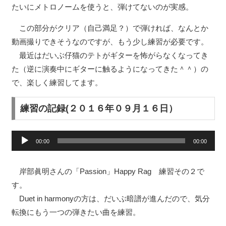
たいにメトロノームを使うと、弾けてないのが実感。
この部分がクリア（自己満足？）で弾ければ、なんとか
動画撮りできそうなのですが、もう少し練習が必要です。
最近はだいぶ仔猫のテトがギターを怖がらなくなってき
た（逆に演奏中にギターに触るようになってきた＾＾）の
で、楽しく練習してます。
練習の記録(２０１６年０９月１６日）
音
00:00
00:00
声
プ
岸部眞明さんの「Passion」Happy Rag 練習その２で
レ
す。
ー
Duet in harmonyの方は、だいぶ暗譜が進んだので、気分
ヤ
転換にもう一つの弾きたい曲を練習。
ー