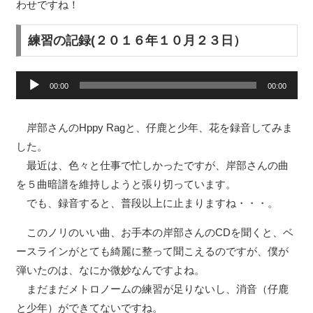
わせですね！
練習の記録(２０１６年１０月２３日）
音
00:00
00:00
声
プ
岸部さんのHppy Ragと、仔鹿と少年、花を録音してみま
レ
した。
ー
最近は、色々と仕事で忙しかったですが、岸部さんの曲
ヤ
を５曲暗譜を維持しようと張り切っています。
ー
でも、録音すると、普段以上に止まりますね・・・。
このノリのいい曲、お手本の岸部さんのCDを聞くと、ベ
ースラインがとても綺麗に整って聞こえるのですが、僕が
弾いたのは、なにか微妙なんですよね。
まだまだメトロノームの練習が足りないし、消音（仔鹿
と少年）ができてないですね。