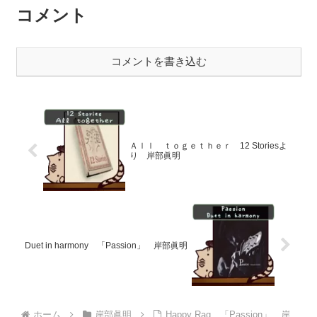
コメント
コメントを書き込む
Ａｌｌ ｔｏｇｅｔｈｅｒ 12 Storiesよ
り 岸部眞明
Duet in harmony 「Passion」 岸部眞明
ホーム
岸部眞明
Happy Rag 「Passion」 岸