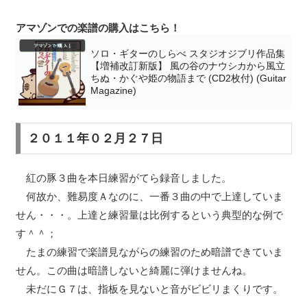
アマゾンでの楽譜の購入はこちら！
ソロ・ギターのしらべ スタジオジブリ作品集
【増補改訂新版】 風の谷のナウシカから風立
ちぬ・かぐや姫の物語まで (CD2枚付) (Guitar
Magazine)
２０１１年０２月２７日
紅の豚３曲を本日練習がてら録音しました。
何故か、難易度Ａなのに、一番３曲の中で上達していま
せん・・・。上達と練習量は比例するという典型的な例で
す＾＾；
たまの練習で楽譜見ながらの練習のため暗譜できていま
せん。この曲は暗譜しないと綺麗に弾けませんね。
未だにＧ７は、指板を見ないと音がビビリまくりです。