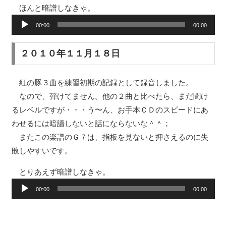
ほんと暗譜しなきゃ。
音
00:00
00:00
声
プ
２０１０年１１月１８日
レ
ー
紅の豚３曲を練習初期の記録として録音しました。
ヤ
なので、弾けてません。他の２曲と比べたら、まだ聞け
ー
るレベルですが・・・う〜ん、お手本ＣＤのスピードにあ
わせるには暗譜しないと話にならないな＾＾；
またこの楽譜のＧ７は、指板を見ないと押さえるのに失
敗しやすいです。
とりあえず暗譜しなきゃ。
音
00:00
00:00
声
プ
レ