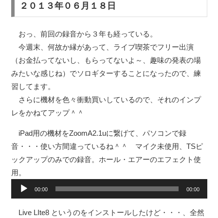
プ
２０１３年０６月１８日
レ
ー
おっ、前回の録音から３年も経っている。
ヤ
今週末、何故か縁があって、ライブ喫茶でフリー出演
ー
（お金払ってないし、もらってないよ～、趣味の発表の場
みたいな感じね）でソロギターすることになったので、練
習してます。
さらに機材を色々衝動買いしているので、それのインプ
レをかねてアップ＾＾
iPad用の機材をZoomA2.1uに繋げて、パソコンで録
音・・・使い方間違っているね＾＾ マイク未使用、TSピ
ックアップのみでの録音。ホール・エアーのエフェクト使
用。
音
00:00
00:00
声
プ
Live LIte8 というのをインストールしたけど・・・、全然