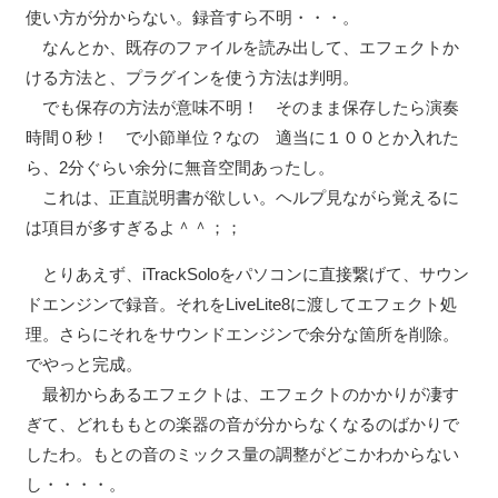
レ
使い方が分からない。録音すら不明・・・。
ー
なんとか、既存のファイルを読み出して、エフェクトか
ヤ
ける方法と、プラグインを使う方法は判明。
ー
でも保存の方法が意味不明！ そのまま保存したら演奏
時間０秒！ で小節単位？なの 適当に１００とか入れた
ら、2分ぐらい余分に無音空間あったし。
これは、正直説明書が欲しい。ヘルプ見ながら覚えるに
は項目が多すぎるよ＾＾；；
とりあえず、iTrackSoloをパソコンに直接繋げて、サウン
ドエンジンで録音。それをLiveLite8に渡してエフェクト処
理。さらにそれをサウンドエンジンで余分な箇所を削除。
でやっと完成。
最初からあるエフェクトは、エフェクトのかかりが凄す
ぎて、どれももとの楽器の音が分からなくなるのばかりで
したわ。もとの音のミックス量の調整がどこかわからない
し・・・・。