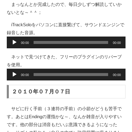
まっなんとか完成したので、毎日少しずつ解読していか
ないとな～＾＾；
iTrackSoloをパソコンに直接繋げて、サウンドエンジンで
録音した音源。
音
00:00
00:00
声
プ
ネットで見つけてきた、フリーのプラグインのリバーブ
レ
を使用。
ー
音
00:00
00:00
ヤ
声
ー
プ
２０１０年０７月０７日
レ
ー
サビに行く手前（３連符の手前）の小節がどうも苦手で
ヤ
す。あとはEndingの運指かな～、なんか雑音が入りやすい
ー
です。他の部分は消音もだいぶ意識できるようになった