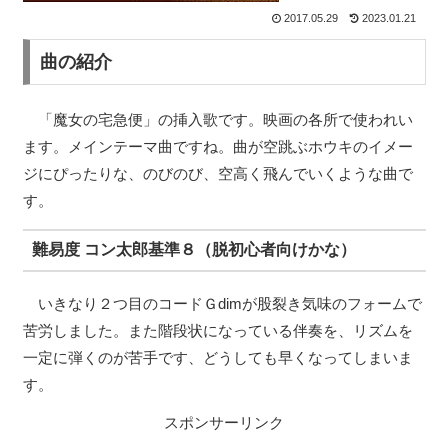
2017.05.29
2023.01.21
曲の紹介
「魔女の宅急便」の挿入歌です。映画の各所で使われい
ます。メインテーマ曲ですね。曲が空跳ぶホウキのイメー
ジにぴったりな、のびのび、空高く飛んでいくような曲で
す。
難易度 コン太郎基準８（脱初心者向けかな）
いきなり２つ目のコードＧdimが股裂き気味のフォームで
苦労しました。また階段状になっている伴奏を、リズムを
一定に弾くのが苦手です、どうしても早くなってしまいま
す。
スポンサーリンク