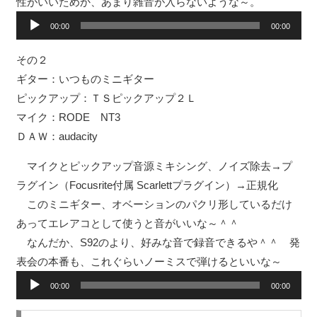
性がいいためか、あまり雑音が入らないような～。
音
00:00
00:00
声
プ
その２
レ
ギター：いつものミニギター
ー
ピックアップ：ＴＳピックアップ２Ｌ
ヤ
マイク：RODE NT3
ー
ＤＡＷ：audacity
マイクとピックアップ音源ミキシング、ノイズ除去→プ
ラグイン（Focusrite付属 Scarlettプラグイン）→正規化
このミニギター、オベーションのパクリ形しているだけ
あってエレアコとして使うと音がいいな～＾＾
なんだか、S92のより、好みな音で録音できるや＾＾ 発
表会の本番も、これぐらいノーミスで弾けるといいな～
音
00:00
00:00
声