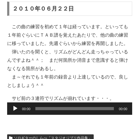
２０１０年０６月２２日
この曲の練習を初めて１年は経っています。といっても
１年前ぐらいにＴＡＢ譜を覚えたあたりで、他の曲の練習
に移っていました。先週ぐらいから練習を再開しました。
弾いたのを聞くと、リズムがどんどん走っちゃっている
んですよね＾＾； まだ何箇所か消音まで意識すると弾け
なくなる箇所があるし。
ま～それでも１年前の録音より上達しているので、良し
としましょう＾＾
サビ前の３連符でリズムが崩れています・・・。
音
00:00
00:00
声
プ
レ
ソロギターのしらべ「スタジオジブリ作品集」