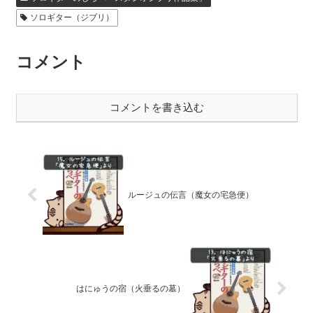
ー
ソロギター（ジブリ）
ヤ
ー
コメント
コメントを書き込む
ルージュの伝言（魔女の宅急便）
はにゅうの宿（火垂るの墓）