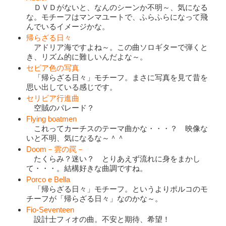
ＤＶＤがないと、なんのシーンか不明～、気になる
な。モチーフはマンマユートで、ふらふらになって飛
んでいるイメージかな。
帰らざる日々
アドリア海ですよね～。この曲ソロギターで弾くと
き、リズム的に難しいんだよな～。
セピア色の写真
「帰らざる日々」モチーフ。まさに写真を見て昔を
思い出している感じです。
セリビア行進曲
空賊のパレード？
Flying boatmen
これってカーチスのテーマ曲かな・・・？ 映像な
いと不明、気になるな～＾＾
Doom－雲の罠－
たくらみ？迷い？ とりあえず流れに身をまかし
て・・・。結構好きな曲調ですね。
Porco e Bella
「帰らざる日々」モチーフ。というよりポルコのモ
チーフが「帰らざる日々」なのかな～。
Fio-Seventeen
設計士フィオの曲。不安と期待、希望！