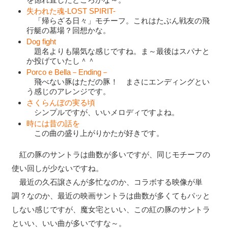
失われた魂-LOST SPIRIT-
「帰らざる日々」モチーフ。これはたぶん戦友の飛
行艇の墓場？回想かな。
Dog fight
題名よりも陽気な感じですね。ま～最後はスパナと
か投げていたし＾＾
Porco e Bella－Ending－
飛べない豚はただの豚！ まさにエンディングとい
う感じのアレンジです。
さくらんぼの実る頃
シンプルですが、いいメロディですよね。
時には昔の話を
この曲の盛り上がりかたが好きです。
紅の豚のサントラは曲数が多いですが、同じモチーフの
使い回しが少ないですね。
最近の久石譲さんが多忙なのか、コラボする映像が単
調？なのか、最近の映画サントラは曲数が多くてもパッと
しない感じですが、魔女宅といい、この紅の豚のサントラ
といい、いい曲が多いですな～。