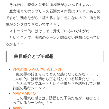
それだけ、映像と音楽に違和感がないんですよね。
魔女宅までのジブリ＋久石譲の４作品はＤＶＤがあるの
ですが、残念ながら「紅の豚」は手元にないので、曲と映
像がシンクロできないです＾＾；
ストーリー的にはそこそこ覚えているのですがね～。
ということで、実際のシーンと関係ない感想になってい
るかも＾＾
曲目紹介とプチ感想
時代の風-人が人でいられた時-
紅の豚の始まりってどんな感じだったかな・・・、
この曲的には最初から空を飛んでいる印象だな～。
たぶんマンマユートという子供たちを誘拐してた飛
行艇の飛行シーン？
MAMMAIUTO
この陽気な感じは、誘拐した子供たちが、遊びまく
っているシーンかな＾＾
Addio!