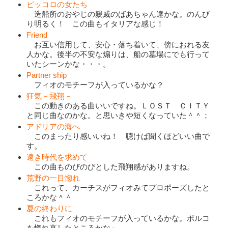
ピッコロの女たち
造船所のおやじの親戚のばあちゃん達かな。のんび
り明るく！ この曲もイタリアな感じ！
Friend
お互い信用して、安心・落ち着いて、傍におれる友
人かな。後半の不安な煽りは、船の墓場にでも行って
いたシーンかな・・・。
Partner ship
フィオのモチーフが入っているかな？
狂気－飛翔－
この動きのある曲いいですね。ＬＯＳＴ ＣＩＴＹ
と同じ曲なのかな。と思いきや短くなっていた＾＾；
アドリアの海へ
このまったり感いいね！ 聴けば聞くほどいい曲で
す。
遠き時代を求めて
この曲ものびのびとした飛翔感がありますね。
荒野の一目惚れ
これって、カーチスがフィオみてプロポーズしたと
ころかな＾＾
夏の終わりに
これもフィオのモチーフが入っているかな。ポルコ
を惚れ直したところかな～。