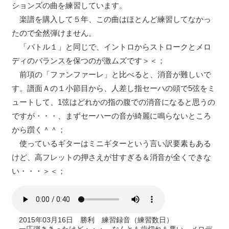
ションズの曲を練習しています。
楽譜を購入して５年、この曲はほとんど練習してなかっ
たので全然弾けません。
「バトル１」と同じで、イントロからストロークとメロ
ディのバランスを保つのが激ムズです＞＜；
前項の「ファンファーレ」と比べると、消音が難しいで
す。譜面Ａの１小節目から、人差し指セーハの頭で5弦をミ
ュートして、1弦はどれかの指の腹での消音になると思うの
ですが・・・、まずセーハーの音が綺麗に鳴らないところ
から躓く＾＾；
使っているギターはミニギターという言い訳要素もある
けど、高フレットの押さえが甘すぎる＆消音が全くできな
い・・・＞＜；
2015年03月16日 勝利 練習録音（練習数日）