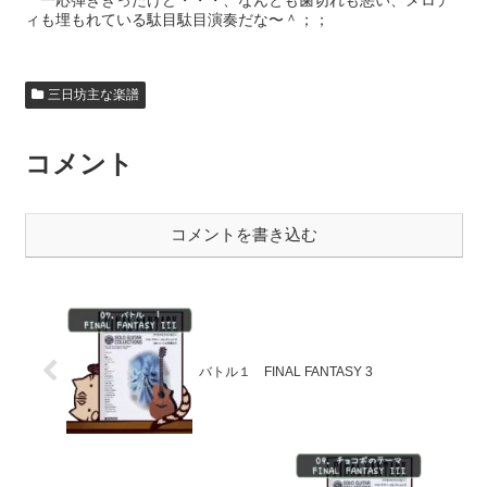
一応弾ききったけど・・・、なんとも歯切れも悪い、メロデ
ィも埋もれている駄目駄目演奏だな〜＾；；
三日坊主な楽譜
コメント
コメントを書き込む
バトル１ FINAL FANTASY 3