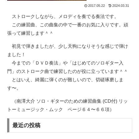
2017.05.22
2024.03.31
ストロークしながら、メロディを奏でる奏法です。
この練習曲、この曲集の中で一番のお気に入りです。頑
張って練習します＾＾
初見で弾きましたが、少し天狗になりそうな感じで弾け
ました！
今までの「ＤＶＤ奏法」や「はじめてのソロギター入
門」のストローク曲で練習したのが役に立っています＾＾
とはいえ、綺麗に弾くのが難しいので、切磋琢磨しま
す〜。
（南澤大介 ソロ・ギターのための練習曲集 (CD付) リッ
トーミュージック・ムック ページ６４〜６６項）
最近の投稿