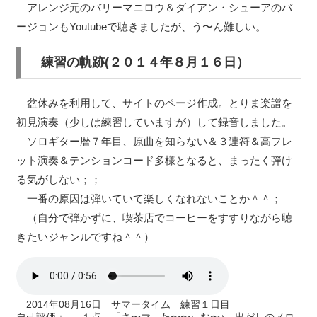
アレンジ元のバリーマニロウ＆ダイアン・シューアのバ
ージョンもYoutubeで聴きましたが、う〜ん難しい。
練習の軌跡(２０１４年８月１６日）
盆休みを利用して、サイトのページ作成。とりま楽譜を
初見演奏（少しは練習していますが）して録音しました。
ソロギター暦７年目、原曲を知らない＆３連符＆高フレ
ット演奏＆テンションコード多様となると、まったく弾け
る気がしない；；
一番の原因は弾いていて楽しくなれないことか＾＾；
（自分で弾かずに、喫茶店でコーヒーをすすりながら聴
きたいジャンルですね＾＾）
2014年08月16日 サマータイム 練習１日目