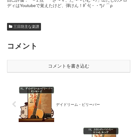
自己評価： −１点 「さ〜マ、た〜〜ぃむ〜♪」出だしのメロ
ディはYoutubeで覚えたけど、弾けん！ﾎﾟｲ(・・*)ﾉ ⌒ρ
三日坊主な楽譜
コメント
コメントを書き込む
デイドリーム・ビリーバー