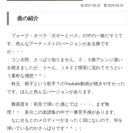
2017.05.22
2024.03.31
曲の紹介
フォーク・オペラ「ボギーとベス」の中の一曲だそうで
す。色んなアーティストのバージョンがある曲です
が・・・
コン太郎、さっぱり知りません。２，３曲アレンジ違い
を聴きましたが、う〜ん、ＪＡＺＺ喫茶に流れてそうとい
う素朴な感想＾＾；
秋元 順子という歌手？のYoutube動画が聴きやすかった
です。ほんと色んなバージョンがあります。
難易度Ｂ：初見で弾いた感じでは・・・、まず無
理！！ 多分この楽譜集の中で一番苦手感があります。
なにせもとのメロディーがまったく頭にないので、何を
弾いているのかさっぱりです＾＾；；