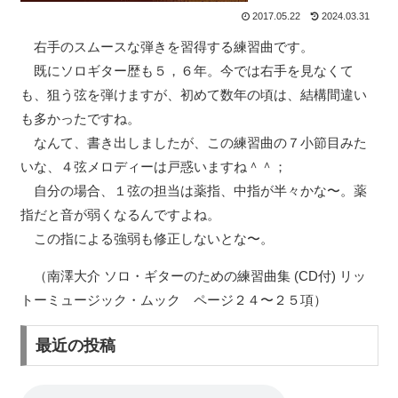
2017.05.22
2024.03.31
右手のスムースな弾きを習得する練習曲です。
既にソロギター歴も５，６年。今では右手を見なくて
も、狙う弦を弾けますが、初めて数年の頃は、結構間違い
も多かったですね。
なんて、書き出しましたが、この練習曲の７小節目みた
いな、４弦メロディーは戸惑いますね＾＾；
自分の場合、１弦の担当は薬指、中指が半々かな〜。薬
指だと音が弱くなるんですよね。
この指による強弱も修正しないとな〜。
（南澤大介 ソロ・ギターのための練習曲集 (CD付) リッ
トーミュージック・ムック ページ２４〜２５項）
最近の投稿