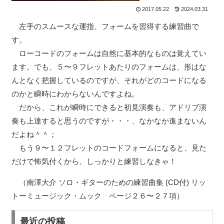
2017.05.22
2024.03.31
左手のスムースな運指、フォームを習得する練習曲で
す。
ローコードのフォームは自然に基本的なものは覚えてい
ます。でも、５〜９フレットあたりのフォームは、形はな
んとなく把握しているのですが、それがどのコードになる
のかと瞬時にわからないんですよね。
だから、これが瞬時にできると初見演奏も、アドリブ演
奏も上達すると思うのですが・・・、なかなか進まないん
だよね＾＾；
もう９〜１２フレットのコードフォームになると、見た
だけで怖気付くから、しっかりと練習しなきゃ！
（南澤大介 ソロ・ギターのための練習曲集 (CD付) リッ
トーミュージック・ムック ページ２６〜２７項）
最近の投稿