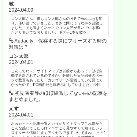
敏
2024.04.09
コン太郎さん。僕もコン太郎さんのＨＰでAudacityを知
り、使い続けていました。まさに同じような事を経験し
ました。でも運よくネットでコン太郎が書いている事に
たどり着いてなおりました。ギター1本か歌を...
Audacity 保存する際にフリーズする時の
対策は？
コン太郎
2024.04.01
こんにちわ～。サイトマップは以前からあって、ほぼ自
動で更新されているのですが、分離した日記部分のペー
ジが数百もあったり、カテゴリーが乱雑していて見にく
かったので、PC画面だと非表示にしていました。今回...
初見演奏等のほぼ練習してない曲の記事を
まとめました。
えす
2024.04.01
おぉぉ～～～記事一覧というかサイトマップこれ前から
こんな感じでしたっけ？？すごく見やすくて知りたいソ
ロギターの情報にすぐアクセスできていいですね ＾＾/