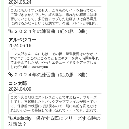
2024.06.24
こんにちわ！すいません、こちらのサイトを触ってなく
て気づきませんでした。紅の豚は、忘れない程度には練
習していまして、多分昔アップした動画よりは自己満足
に弾けるかな～という状態です。今週、バイトが明日行...
２０２４年の練習曲（紅の豚 3曲）
アルペジロー
2024.06.16
コン太郎さんこんにちは。その後、練習状況はいかがで
すか？(^^)ここのところまともにギターを弾く時間を取れ
てませんでしたが、やっとエチュード＃５をアップしま
した(^^;)https://www.you...
２０２４年の練習曲（紅の豚 3曲）
コン太郎
2024.04.09
この不具合地味にストレスだったですよね～。フリーズ
しても、再起動したらバックアップファイルが残ってい
て、保存前の状態にほぼ戻るので、別に名前を変えなけ
ればいいか～と妥協して使う流れで・・・でも、忘れて...
Audacity 保存する際にフリーズする時の
対策は？