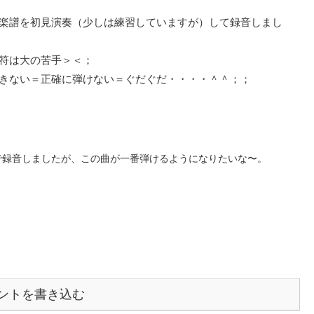
楽譜を初見演奏（少しは練習していますが）して録音しまし
符は大の苦手＞＜；
きない＝正確に弾けない＝ぐだぐだ・・・・＾＾；；
で録音しましたが、この曲が一番弾けるようになりたいな〜。
ントを書き込む