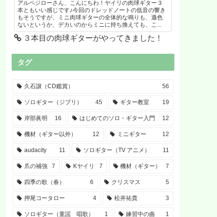
アルペジローさん、こんにちわ！ヤイリの肉球ギター３
本ともいい感じです♪今回のドレッドノートの低音の響き
もそうですが、ミニ肉球ギターの全体的な鳴りも、遜色
ないというか、デカいのからミニに持ち換えても、こ...
３本目の肉球ギターがやってきました！
タグ
久石譲（CD鑑賞）
56
ソロギター（ジブリ）
45
ギター教室
19
岸部眞明
16
はじめてのソロ・ギター入門
12
機材（ギター以外）
12
ミニギター
12
audacity
11
ソロギター（TV アニメ）
11
爪の補強
7
Kヤイリ
7
機材（ギター）
7
四季の歌（春）
6
クリスマス
5
押尾コータロー
4
松井祐貴
3
ソロギター（童謡 唱歌）
1
練習中の曲
1