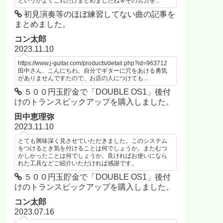
というかよくこれだけまとめましたねｗその労力を...
初見演奏等のほぼ練習してない曲の記事を
まとめました。
コン太郎
2023.11.10
https://www.j-guitar.com/products/detail.php?id=963712
田中さん、こんにちわ。自分でギターに穴をあける勇気
がありませんですたので、お店の人につけても...
５００円玉貯金で「DOUBLE OS1」後付
けのトランスピックアップを購入しました。
田中恵理弥
2023.11.10
とても興味深く見させていただきました。このシステム
をつけるとき気を付けることは何でしょうか。またむつ
かしかったことは何でしょうか。良ければお使いになら
れた工具などご紹介いただければ感謝です。
５００円玉貯金で「DOUBLE OS1」後付
けのトランスピックアップを購入しました。
コン太郎
2023.07.16