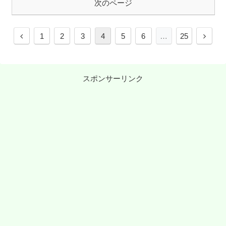
次のページ
前
次
1
2
3
4
5
6
…
25
へ
へ
スポンサーリンク