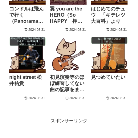
コンドルは飛ん
翼 you are the
はじめてのチュ
で行く
HERO（So
ウ 「キテレツ
（Panorama
HAPPY 押尾
大百科」より
押尾コータロ
コータロー ス
2024.03.31
2024.03.31
2024.03.31
ー スコア）
コア）
night street 松
初見演奏等のほ
見つめていたい
井祐貴
ぼ練習してない
曲の記事をまと
めました。
2024.03.31
2024.03.31
2024.03.31
スポンサーリンク