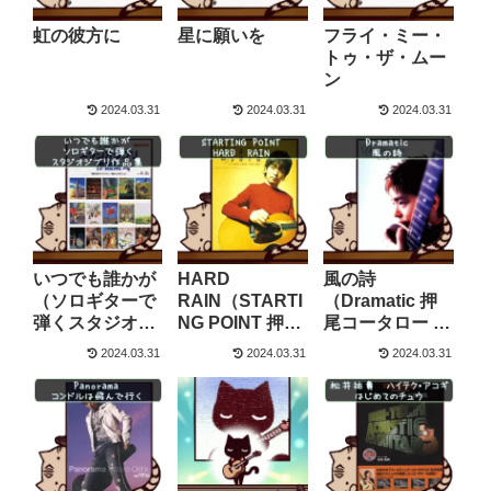
虹の彼方に
星に願いを
フライ・ミー・
トゥ・ザ・ムー
ン
2024.03.31
2024.03.31
2024.03.31
いつでも誰かが
HARD
風の詩
（ソロギターで
RAIN（STARTI
（Dramatic 押
弾くスタジオジ
NG POINT 押尾
尾コータロー ス
ブリ作品集）
コータロー スコ
コア）
2024.03.31
2024.03.31
2024.03.31
ア）